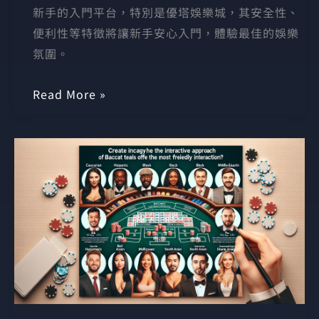
新手的入門平台，特別是優塔娛樂城，其安全性、
便利性等特徵將讓新手安心入門，體驗最佳的娛樂
氛圍。
真
Read More »
人
百
家
樂
適
合
新
手
的
入