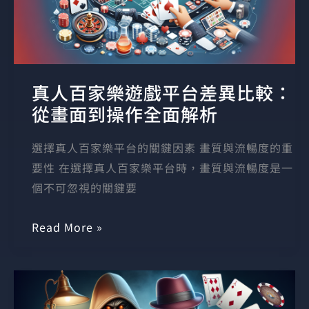
實
感
分
析：
真人百家樂遊戲平台差異比較：
誰
從畫面到操作全面解析
的
互
選擇真人百家樂平台的關鍵因素 畫質與流暢度的重
動
要性 在選擇真人百家樂平台時，畫質與流暢度是一
最
個不可忽視的關鍵要
親
切？
真
Read More »
人
百
家
樂