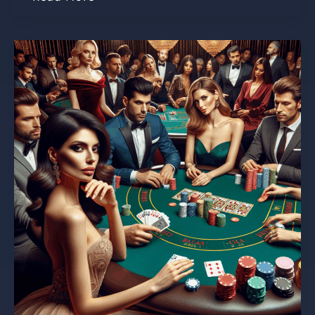
面
塔
解
娛
析
樂
城
的
21
點
妙
趣
橫
生：
算
牌
高
手