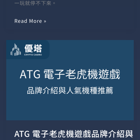
一玩就停不下來。
BNG
Read More »
電
子
老
虎
機
遊
戲
品
牌
介
紹
與
ATG 電子老虎機遊戲品牌介紹與
人