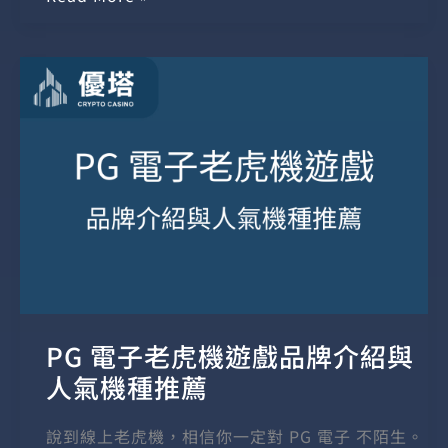
電
子
老
虎
機
遊
戲
品
牌
介
紹
與
PG 電子老虎機遊戲品牌介紹與
人
人氣機種推薦
氣
機
說到線上老虎機，相信你一定對 PG 電子 不陌生。