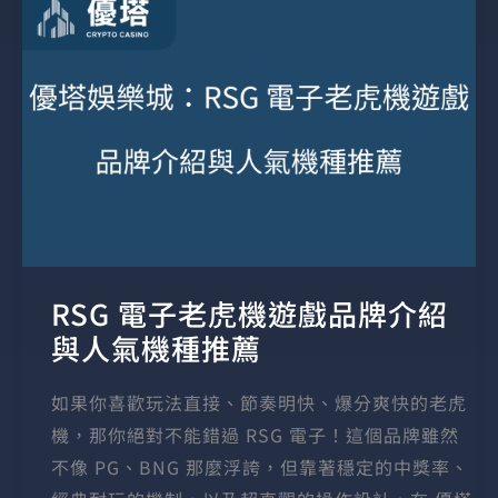
塔
娛
樂
城
的
百
家
樂
魅
力
RSG 電子老虎機遊戲品牌介紹
從
與人氣機種推薦
入
門
如果你喜歡玩法直接、節奏明快、爆分爽快的老虎
到
機，那你絕對不能錯過 RSG 電子！這個品牌雖然
職
不像 PG、BNG 那麼浮誇，但靠著穩定的中獎率、
業