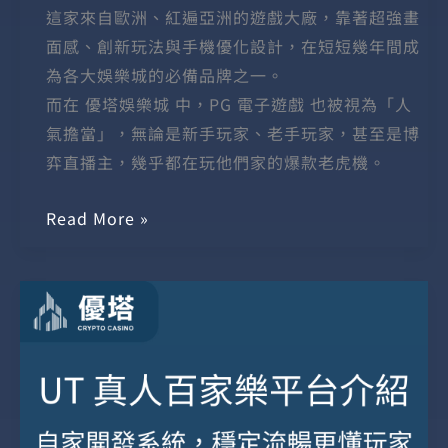
種
這家來自歐洲、紅遍亞洲的遊戲大廠，靠著超強畫
推
面感、創新玩法與手機優化設計，在短短幾年間成
薦
為各大娛樂城的必備品牌之一。
而在 優塔娛樂城 中，PG 電子遊戲 也被視為「人
氣擔當」，無論是新手玩家、老手玩家，甚至是博
弈直播主，幾乎都在玩他們家的爆款老虎機。
PG
Read More »
電
子
老
虎
機
遊
戲