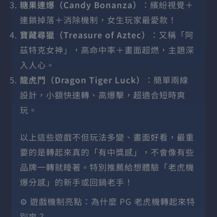
糖果連爆（Candy Bonanza）
：繽紛視覺＋
連鎖掉落＋消除機制，女生玩家最愛款！
寶藏尋獵（Treasure of Aztec）
：又稱「阿
茲特克女神」，高命中率＋畫面超燃，主題深
入人心。
龍虎鬥（Dragon Tiger Luck）
：簡單兩線
設計，小額快速轉、高爆擊，超適合短時爽
玩。
以上這些遊戲不但玩法多變、畫面好看，最重
要的是轉起來真的「有中獎感」，不會像有些
品牌一轉就睡著。特別推薦給想體驗「老虎機
爆分感」的新手或回鍋老手！
⚙️ 遊戲機制亮點：為什麼 PG 老虎機轉起來特
別爽？