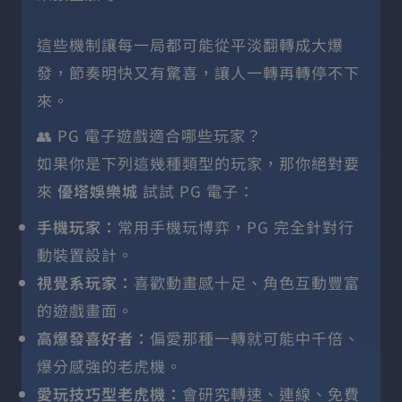
這些機制讓每一局都可能從平淡翻轉成大爆
發，節奏明快又有驚喜，讓人一轉再轉停不下
來。
👥 PG 電子遊戲適合哪些玩家？
如果你是下列這幾種類型的玩家，那你絕對要
來
優塔娛樂城
試試 PG 電子：
手機玩家：
常用手機玩博弈，PG 完全針對行
動裝置設計。
視覺系玩家：
喜歡動畫感十足、角色互動豐富
的遊戲畫面。
高爆發喜好者：
偏愛那種一轉就可能中千倍、
爆分感強的老虎機。
愛玩技巧型老虎機：
會研究轉速、連線、免費