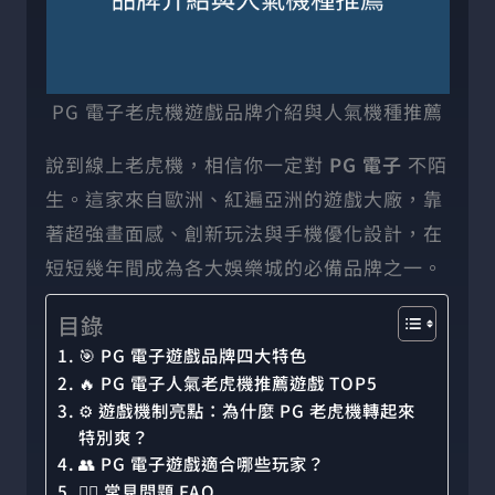
PG 電子老虎機遊戲品牌介紹與人氣機種推薦
說到線上老虎機，相信你一定對
PG 電子
不陌
生。這家來自歐洲、紅遍亞洲的遊戲大廠，靠
著超強畫面感、創新玩法與手機優化設計，在
短短幾年間成為各大娛樂城的必備品牌之一。
目錄
🎯 PG 電子遊戲品牌四大特色
🔥 PG 電子人氣老虎機推薦遊戲 TOP5
⚙️ 遊戲機制亮點：為什麼 PG 老虎機轉起來
特別爽？
👥 PG 電子遊戲適合哪些玩家？
🙋‍♂️ 常見問題 FAQ