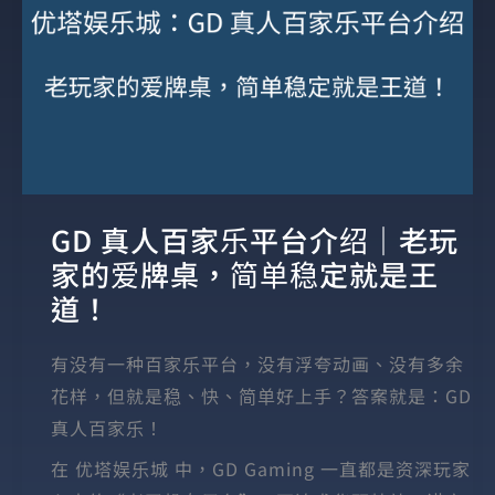
GD 真人百家乐平台介绍｜老玩
家的爱牌桌，简单稳定就是王
道！
有没有一种百家乐平台，没有浮夸动画、没有多余
花样，但就是稳、快、简单好上手？答案就是：GD
真人百家乐！
在 优塔娱乐城 中，GD Gaming 一直都是资深玩家