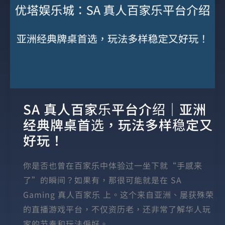
SA 真人百家乐平台介绍｜亚洲
经典牌桌首选，玩法多样稳定又
好玩！
你是否也曾在百家乐中体验过一坐下就“手感来
了”的瞬间？如果有，那很可能就是在 SA
Gaming 真人百家乐 上。这个来自亚洲、屡获殊荣
的直播游戏平台，不仅资历老，还非常了解华人玩
家的节奏和玩法偏好。