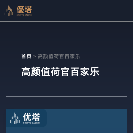
跳
至
内
容
首页
高颜值荷官百家乐
高颜值荷官百家乐