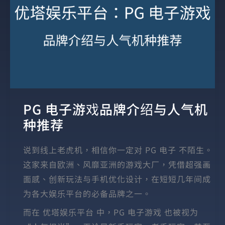
PG 电子游戏品牌介绍与人气机
种推荐
说到线上老虎机，相信你一定对 PG 电子 不陌生。
这家来自欧洲、风靡亚洲的游戏大厂，凭借超强画
面感、创新玩法与手机优化设计，在短短几年间成
为各大娱乐平台的必备品牌之一。
而在 优塔娱乐平台 中，PG 电子游戏 也被视为