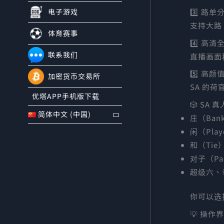
电子游戏
3️⃣ 路
支持大路
体育赛事
4️⃣ 高
联系我们
直播画面
5️⃣ 高
加密货币交易所
SA 的
优塔APP手机版下载
🎲 SA
简体中文 (中国)
庄（Bank
闲（Play
和（Tie）
对子（Pai
超级六、
你可以选
💡 操