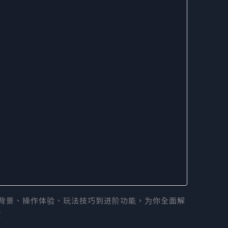
背景、操作体验、玩法技巧到进阶功能，为你全面解
！