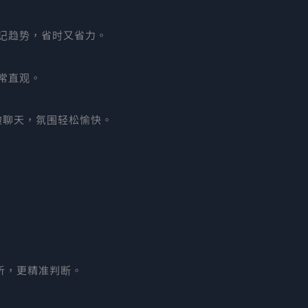
记趋势，省时又省力。
常直观。
边聊天，氛围轻松愉快。
析，更精准判断。