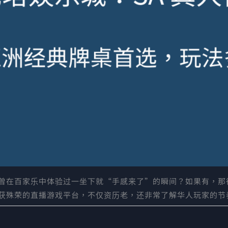
曾在百家乐中体验过一坐下就“手感来了”的瞬间？如果有，那
获殊荣的直播游戏平台，不仅资历老，还非常了解华人玩家的节