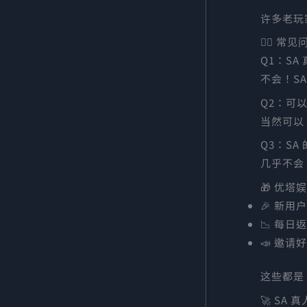
许多老玩
🙋‍♂️ 常
Q1：S
不会！S
Q2：可
当然可以
Q3：S
几乎不会
🎁 优塔
🎉 新用
📉 每日
📣 邀请
这些都是
🚀 S