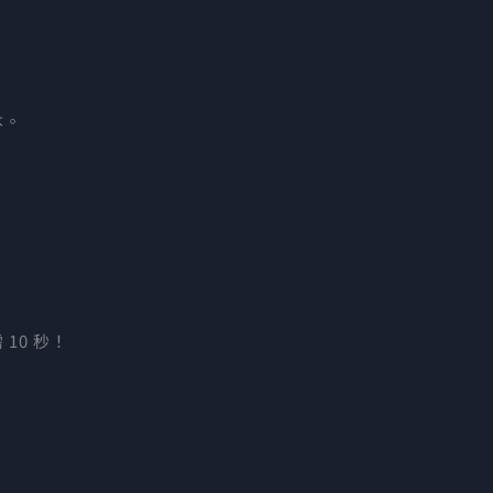
本。
10 秒！