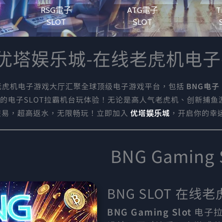
RSG電子
ATG電子
SLOT
SLOT
优塔娱乐城-在线老虎机电子
老虎机电子游戏大厅汇聚全球顶级电子游戏平台，包括
BNG电子
的电子SLOT拉霸机台玩体验！无论是高人气老虎机、创新捕
T 交易，超高返水，无限畅玩！立即加入
优塔娱乐城
，开启你的幸
BNG Gaming 
BNG SLOT 在
BNG Gaming
Slot
电子拉