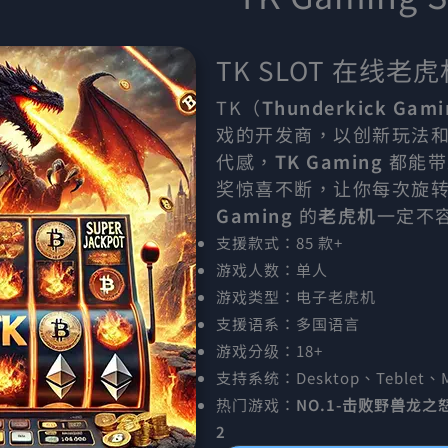
TK SLOT 在线
TK（
Thunderkick Gami
戏的开发商，以创新玩法
代感，
TK Gaming
都能带
奖惊喜不断，让你每次旋
Gaming
的
老虎机
一定不
支援款式：85 款+
游戏人数：单人
游戏类型：电子老虎机
支援语系：多国语言
游戏分级：18+
支持系统：Desktop、Teblet、Mo
热门游戏：
NO.1-击败野兽龙之
2