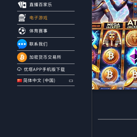
直播百家乐
电子游戏
体育赛事
联系我们
加密货币交易所
优塔APP手机版下载
简体中文 (中国)