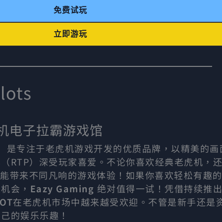
免费试玩
立即游玩
lots
老虎机电子拉霸游戏馆
） 是专注于老虎机游戏开发的优质品牌，以精美的画
（RTP）深受玩家喜爱。不论你喜欢经典老虎机，
能带来不同凡响的游戏体验！如果你喜欢轻松有趣的
奖机会，
Eazy Gaming
绝对值得一试！凭借持续推出
LOT
在老虎机市场中越来越受欢迎。不管是新手还是
自己的娱乐乐趣！