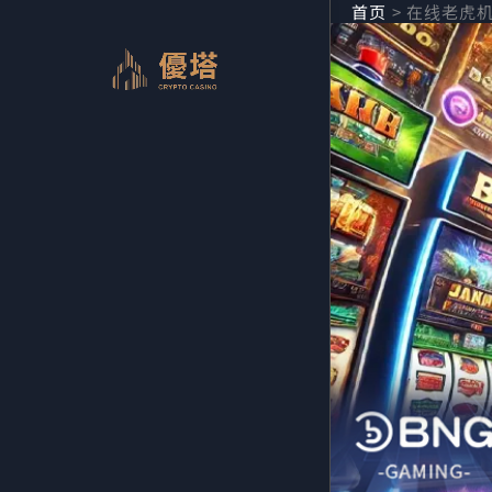
首页
在线老虎机
跳
至
内
容