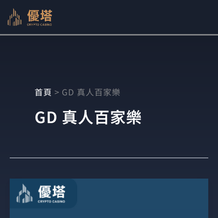
跳
至
主
要
內
容
首頁
GD 真人百家樂
GD 真人百家樂