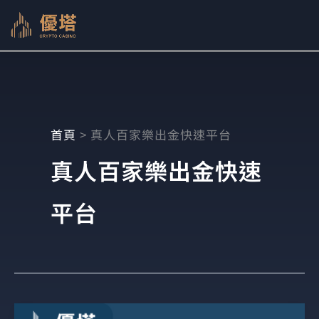
跳
至
主
要
內
容
首頁
真人百家樂出金快速平台
真人百家樂出金快速
平台