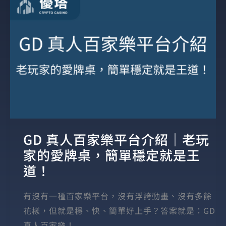
GD 真人百家樂平台介紹｜老玩
家的愛牌桌，簡單穩定就是王
道！
有沒有一種百家樂平台，沒有浮誇動畫、沒有多餘
花樣，但就是穩、快、簡單好上手？答案就是：GD
真人百家樂！