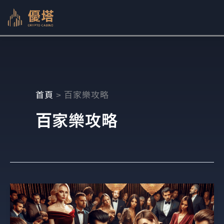
跳
至
主
要
內
容
首頁
百家樂攻略
百家樂攻略