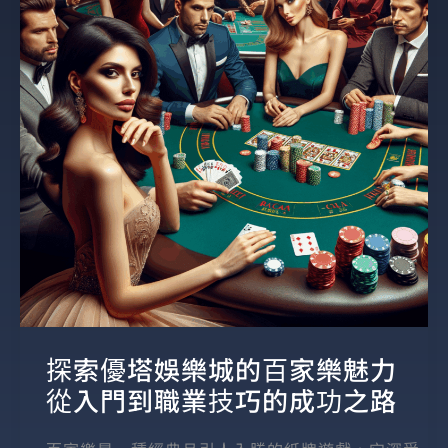
探索優塔娛樂城的百家樂魅力
從入門到職業技巧的成功之路