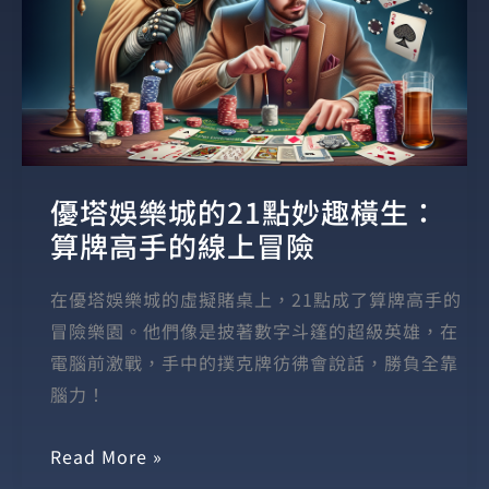
優塔娛樂城的21點妙趣橫生：
算牌高手的線上冒險
在優塔娛樂城的虛擬賭桌上，21點成了算牌高手的
冒險樂園。他們像是披著數字斗篷的超級英雄，在
電腦前激戰，手中的撲克牌彷彿會說話，勝負全靠
腦力！
優
Read More »
塔