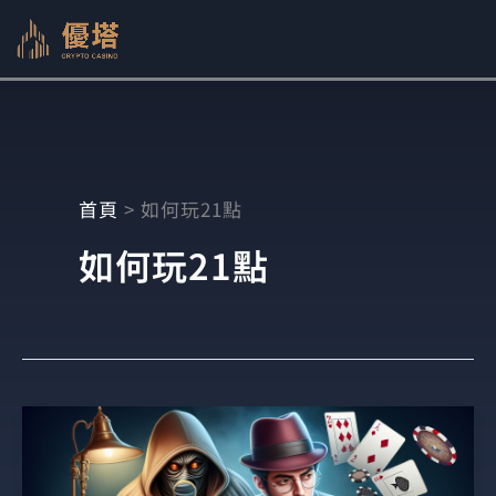
跳
至
主
要
內
容
首頁
如何玩21點
如何玩21點