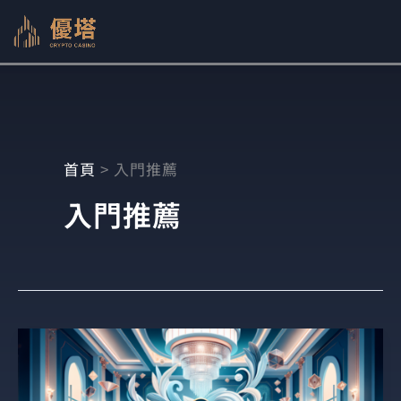
跳
至
主
要
內
容
首頁
入門推薦
入門推薦