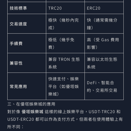
技術標準
TRC20
ERC20
極快（幾秒內完
快（通常需幾分
交易速度
成）
鐘）
極低（幾乎免
高（受 Gas 費用
手續費
費）
影響）
兼容 TRON 生態
兼容以太坊生態
兼容性
系統
系統
快速支付、娛樂
DeFi、智能合
常見應用
平台（如優塔娛
約、交易所交易
樂城）
三、在優塔娛樂城的應用
對於像
優塔娛樂城
這樣的線上娛樂平台，USDT-TRC20 和
USDT-ERC20 都可以作為支付方式，但兩者在使用體驗上有
所不同：