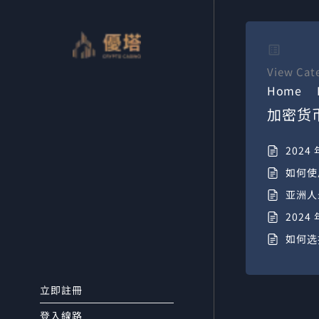
跳
至
主
要
View Cat
內
Home
容
加密货
202
如何使
亚洲人
202
如何选
立即註冊
登入線路