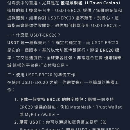
付場景中的首選，尤其是在
優塔娛樂城（UTown Casino）
這樣的線上娛樂平台中，USDT-ERC20 提供了無縫的充值和
提款體驗。如果你對 USDT-ERC20 還不熟悉，別擔心，這
篇指南會帶你從零開始，教你如何輕鬆使用 USDT-ERC20。
一、什麼是 USDT-ERC20？
USDT
是一種與美元 1:1 錨定的穩定幣，而 USDT-ERC20
是它的一個版本，基於以太坊區塊鏈運行，遵循
ERC20 標
準
。它交易速度快，全球兼容性強，非常適合在像
優塔娛樂
城
這樣的平台進行支付和交易。
二、使用 USDT-ERC20 的準備工作
在使用 USDT-ERC20 之前，你需要進行一些簡單的準備工
作：
下載一個支持 ERC20 的數字錢包：
選擇一個支持
ERC20 協議的錢包，例如 MetaMask、Trust Wallet
或 MyEtherWallet。
購買 USDT：
你可以通過加密貨幣交易所（如
Binance、Coinbase）購買 USDT，並選擇 ERC20