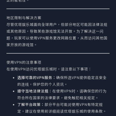
正的匿名性。
地区限制与解决方案
尽管优塔娱乐城面向全球用户，但部分地区可能因法律法规
或其他原因，导致某些游戏馆无法开放。为了解决这一问
题，玩家可以使用VPN服务更改网路位置，从而访问其他国
家开放的游戏馆。
使用VPN的注意事项
在使用VPN访问优塔娱乐城时，请注意以下事项：
选择可靠的VPN服务：
确保所选VPN提供稳定且安全
的连线，保护您的个人资讯。
遵守当地法律法规：
在使用VPN时，请确保您的行为
符合所在国家的法律要求，避免触犯相关规定。
了解平台政策：
部分平台可能对使用VPN有特定规
定，建议在使用前详细阅读优塔娱乐城的使用条款。