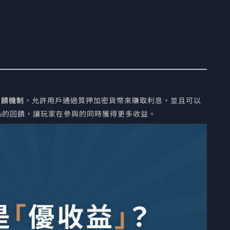
回饋機制
，允許用戶通過質押加密貨幣來賺取利息，並且可以
%
的回饋，讓玩家在參與的同時獲得更多收益。