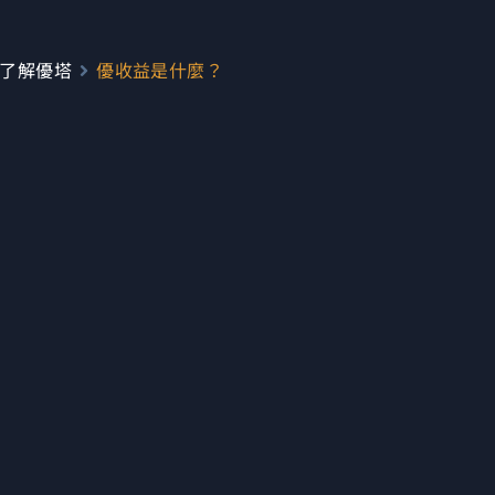
了解優塔
優收益是什麼？
？