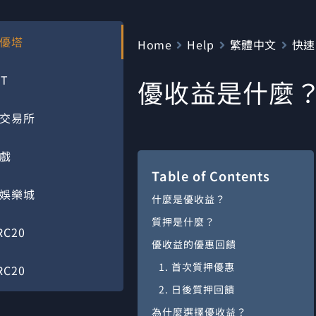
優塔
Home
Help
繁體中文
快速
T
優收益是什麼
交易所
戲
Table of Contents
娛樂城
什麼是優收益？
質押是什麼？
RC20
優收益的優惠回饋
1. 首次質押優惠
RC20
2. 日後質押回饋
為什麼選擇優收益？