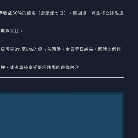
年收益30%
的優惠（需壓滿七日）。贖回後，資金將立即返還
新用戶嘗試。
等級可享
3%至8%
的優收益回饋。會員等級越高，回饋比例越
質押，或者單純享受優塔賭場的遊戲內容。