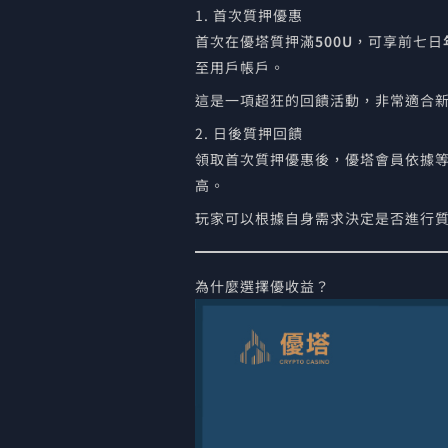
1. 首次質押優惠
首次在優塔質押滿
500U
，可享前七日
至用戶帳戶。
這是一項超狂的回饋活動，非常適合
2. 日後質押回饋
領取首次質押優惠後，優塔會員依據
高。
玩家可以根據自身需求決定是否進行
為什麼選擇優收益？