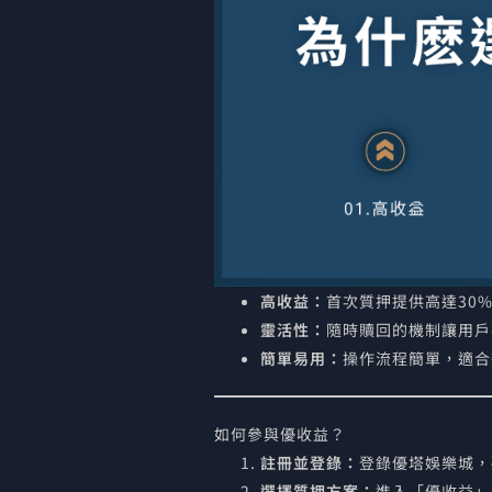
高收益：
首次質押提供高達30
靈活性：
隨時贖回的機制讓用戶
簡單易用：
操作流程簡單，適合
如何參與優收益？
註冊並登錄：
登錄優塔娛樂城，
選擇質押方案：
進入「優收益」