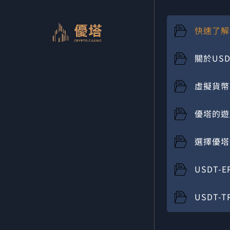
跳
至
快速了解
主
要
關於USD
內
容
虛擬貨幣
優塔的遊
選擇優塔
USDT-E
USDT-T