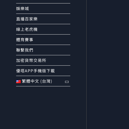
娛樂城
直播百家樂
線上老虎機
體育賽事
聯繫我們
加密貨幣交易所
優塔APP手機版下載
繁體中文 (台灣)