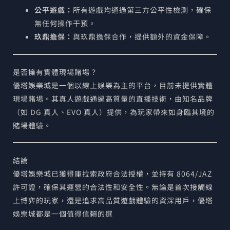
公平遊戲：
所有遊戲均通過第三方公平性檢測，確保
無任何操作干預。
玖鼎擔保：
與玖鼎擔保合作，提供額外的資金保障。
是否擁有實體現場賭場？
優塔娛樂城是一個以線上娛樂為主的平台，目前未提供實體
現場賭場。其真人遊戲通過高質量的直播技術，由知名品牌
（如 DG 真人、EVO 真人）提供，為玩家帶來如身臨其境的
賭場體驗。
結論
優塔娛樂城已獲得庫拉索政府合法授權，並持有 8064/JAZ
許可證，確保其運營的合法性和安全性。無論是首次接觸線
上博弈的玩家，還是追求高品質遊戲體驗的資深用戶，優塔
娛樂城都是一個值得信賴的選