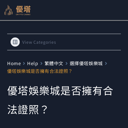
跳
至
主
要
內
View Categories
容
Home
Help
繁體中文
選擇優塔娛樂城
優塔娛樂城是否擁有合法證照？
優塔娛樂城是否擁有合
法證照？