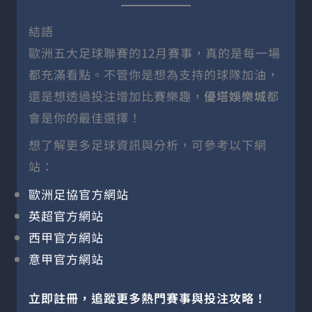
結語
歐洲五大足球聯賽的12月賽事，真的是每一場
都充滿看點。不管你是想為支持的球隊加油，
還是想透過投注增加比賽樂趣，
優塔娛樂城
都
會是你的最佳選擇！
想了解更多足球資訊與分析，可參考以下網
站：
歐洲足協官方網站
英超官方網站
西甲官方網站
意甲官方網站
立即註冊，追蹤更多熱門賽事與投注攻略！