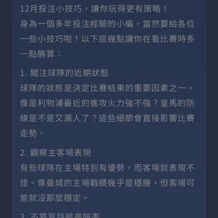
12月投注小技巧，讓你玩得更有策略！
身為一個多年投注經驗的小編，當然要給各位
一些小技巧啦！以下這幾點讓你在看比賽時多
一點勝算：
1. 關注球隊的近期狀態
球隊的狀態是決定比賽結果的重要因素之一。
像是利物浦最近的進攻火力強不強？皇馬的防
線是不是又漏人了？這些細節會直接影響比賽
走勢。
2. 觀察主客場表現
有些球隊在主場特別有優勢，而客場就表現不
佳。像曼城的主場戰績幾乎是穩勝，但客場可
能就沒那麼穩定。
3. 不要盲目追高賠率