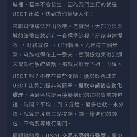
城裡，基本不會發生，因為我們主打的就是
USDT 出款，快到讓你懷疑人生！
來聊聊傳統法幣出款吧。老實說，大部分娛樂
城的法幣出款都有一套標準流程：玩家申請提
款 → 財務審核 → 銀行轉帳。光是這三個步
驟，可能就得花上一整天。更別提如果碰到週
末或銀行系統維護，那就只好等下週一再說。
USDT 呢？不存在這些問題！優塔娛樂城的
USDT 出款流程非常簡單，
提款申請後自動化
處理
，通過區塊鏈直接轉到你的加密貨幣錢包
裡。時間？平均 1 到 5 分鐘，最多也就十來分
鐘。就算是凌晨三點提領，錢一樣進你的錢
包，不需要等銀行開門。
最關鍵的是，
USDT 交易不受銀行監管
，避免